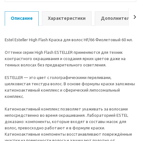
Описание
Характеристики
Дополнительно
Estel Esteller High Flash Краска для волос HF/66 Фиолетовый 60 мл.
Оттенки серии High Flash ESTELLER применяются для техник
контрастного окрашивания и создания ярких цветов даже на
темных волосах без предварительного осветления.
ESTELLER — это цвет с голографическими переливами,
шелковистая текстура волос. В основе формулы краски заложены
катионоактивный комплекс и сферический липосомальный
комплекс.
Катионоактивный комплекс позволяет ухаживать за волосами
непосредственно во время окрашивания. Лабораторией ESTEL
доказано: компоненты, которые входят в составы масок для
волос, превосходно работают и в формуле краски.
Катионоактивные компоненты восстанавливают повреждённые
участки на поверхности волоса и защищают полотно от