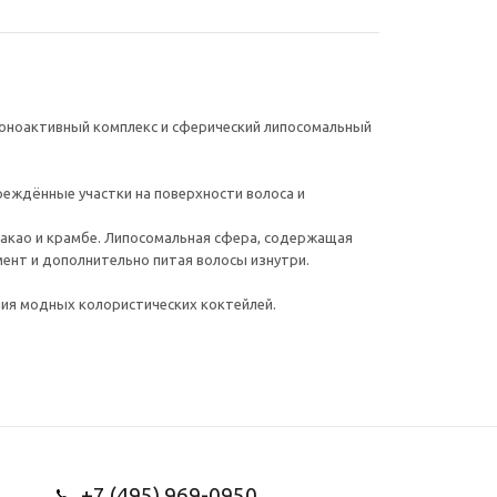
ионоактивный комплекс и сферический липосомальный
реждённые участки на поверхности волоса и
 какао и крамбе. Липосомальная сфера, содержащая
мент и дополнительно питая волосы изнутри.
ния модных колористических коктейлей.
+7 (495) 969-0950