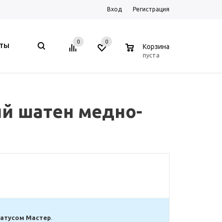
Вход
Регистрация
0
0
0
КТЫ
Корзина
пуста
лый шатен медно-
татусом Мастер
.