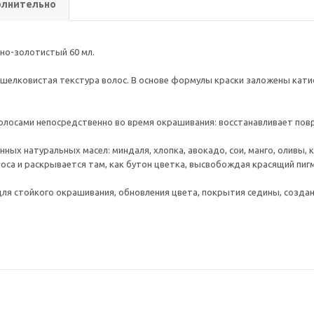
лнительно
дно-золотистый 60 мл.
, шелковистая текстура волос. В основе формулы краски заложены кат
олосами непосредственно во время окрашивания: восстанавливает пов
ных натуральных масел: миндаля, хлопка, авокадо, сои, манго, оливы,
лоса и раскрывается там, как бутон цветка, высвобождая красящий пиг
ля стойкого окрашивания, обновления цвета, покрытия седины, созда