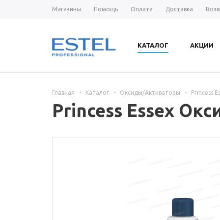
Магазины
Помощь
Оплата
Доставка
Возв
КАТАЛОГ
АКЦИИ
Главная
-
Каталог
-
Оксиды/Активаторы
-
Princess 
Princess Essex Окс