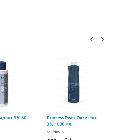
идант 3% 60
Princess Essex Оксигент
DeLuxe О
3% 1000 мл.
1000 мл.
Много
Много