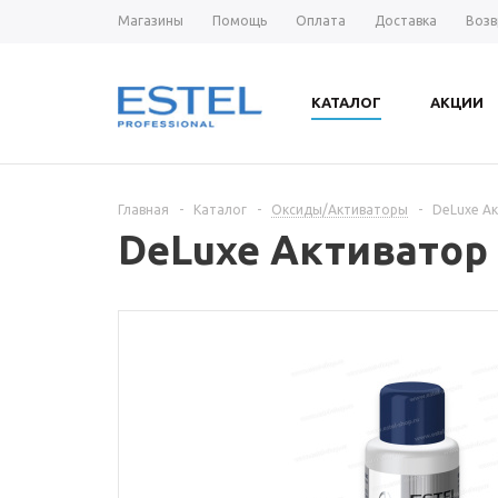
Магазины
Помощь
Оплата
Доставка
Возв
КАТАЛОГ
АКЦИИ
Главная
-
Каталог
-
Оксиды/Активаторы
-
DeLuxe Ак
DeLuxe Активатор 