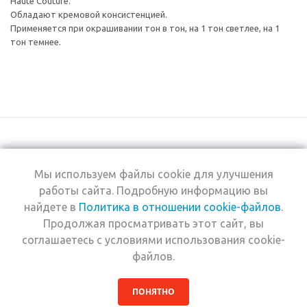
Haute Couture.
Обладают кремовой консистенцией.
Применяется при окрашивании тон в тон, на 1 тон светлее, на 1
тон темнее.
Мы используем файлы cookie для улучшения
+7 (495) 969-0950
работы сайта. Подробную информацию вы
найдете в
Политика в отношении cookie-файлов
.
2026 © Интернет-
Компания
Продолжая просматривать этот сайт, вы
магазин Estel
Информация
Professional
соглашаетесь с условиями использования cookie-
Помощь
файлов.
ПОНЯТНО