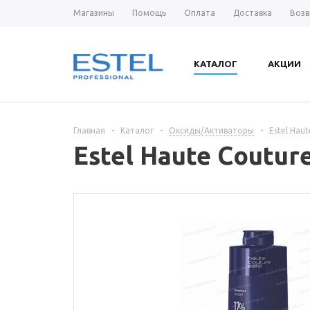
Магазины
Помощь
Оплата
Доставка
Возв
КАТАЛОГ
АКЦИИ
Главная
-
Каталог
-
Оксиды/Активаторы
-
Estel Hau
Estel Haute Coutur