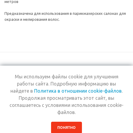
метров
Предназначена для использования в парикмахерских салонах для
окраски и мелирования волос.
Мы используем файлы cookie для улучшения
+7 (495) 969-0950
работы сайта. Подробную информацию вы
найдете в
Политика в отношении cookie-файлов
.
2026 © Интернет-
Компания
Продолжая просматривать этот сайт, вы
магазин Estel
Информация
Professional
соглашаетесь с условиями использования cookie-
Помощь
файлов.
ПОНЯТНО