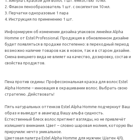
1. Ампула с краской для волос 1 шт. емкостью 10 мл.
2. Флакон пенообразователь 1 шт. с оксигентом 10 мл.
3. Перчатки одноразовые 1 пара
4. Инструкция по применению 1 шт.
Информируем об изменении дизайна упаковок линейки Alpha
Homme от Estel Professional. Продукция в обновленном дизайне
будет появляться в продаже постепенно: в переходный период
возможно наличие товаров как в новом, так и в старом дизайне.
Смена внешнего вида не влияет на качество, дозировку, состав и
свойства продуктов.
Пена против седины: Профессиональная краска для волос Estel
Alpha Homme – инновация в окрашивании волос. Выбрать свою
стратегию. Действовать!
Пять натуральных оттенков Estel Alpha Homme подчеркнут Ваш
образ и выведут в авангард Вашу альфа сущность.
Естественный блеск волос притянет взгляды, но не привлечёт
излишнего внимания. Цвет – словно шаровая молния, которую Вы
приручили: нечто уникальное.
Цветовая палитра Estel Alpha Homme для мужчин: Шатен 4/0,