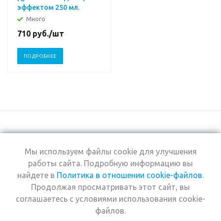
эффектом 250 мл.
Много
710
руб.
/шт
ПОДРОБНЕЕ
Мы используем файлы cookie для улучшения
+7 (495) 969-0950
работы сайта. Подробную информацию вы
найдете в
Политика в отношении cookie-файлов
.
2026 © Интернет-
Компания
Продолжая просматривать этот сайт, вы
магазин Estel
Информация
Professional
соглашаетесь с условиями использования cookie-
Помощь
файлов.