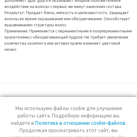
дополняют друг друга и оказывают мощное положительное
воздействие на волосы с первых же минут нанесения состава.
Результат: Придает блеск, мягкость и шелковистость. Защищает
волосы во время окрашивания или обесцвечивания. Способствует
выравниванию структуры волос.
Применение: Применяется с перманентными и полуперманентными
красителями,с обесцвечивающей пудрой. Не требует увеличения
количества оксигента или активатораНе изменяет цветовой
нюанс.
Мы используем файлы cookie для улучшения
+7 (495) 969-0950
работы сайта. Подробную информацию вы
найдете в
Политика в отношении cookie-файлов
.
2026 © Интернет-
Компания
Продолжая просматривать этот сайт, вы
магазин Estel
Информация
Professional