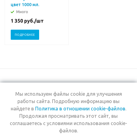
цвет 1000 мл.
Много
1 350
руб.
/шт
ПОДРОБНЕЕ
Мы используем файлы cookie для улучшения
+7 (495) 969-0950
работы сайта. Подробную информацию вы
найдете в
Политика в отношении cookie-файлов
.
2026 © Интернет-
Компания
Продолжая просматривать этот сайт, вы
магазин Estel
Информация
Professional
соглашаетесь с условиями использования cookie-
Помощь
файлов.