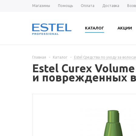
Магазины
Помощь
Оплата
Доставка
Возв
КАТАЛОГ
АКЦИИ
Главная
-
Каталог
-
Estel Средства по уходу за волос
Estel Curex Volum
и поврежденных во