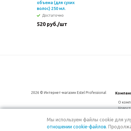
объема (для сухих
волос) 250 мл.
Достаточно
520
руб.
/шт
2026 © Интернет-магазин Estel Professional
Компан
О комп
Новост
Сотруд
Мы используем файлы cookie для у
Магаз
отношении cookie-файлов
. Продолжа