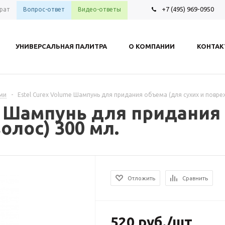
+7 (495) 969-0950
рат
Вопрос-ответ
Видео-ответы
УНИВЕРСАЛЬНАЯ ПАЛИТРА
О КОМПАНИИ
КОНТА
ами
-
Estel Curex Volume Шампунь для придания объема (для сухих и повре
e Шампунь для придания
лос) 300 мл.
Отложить
Сравнить
520
руб.
/шт