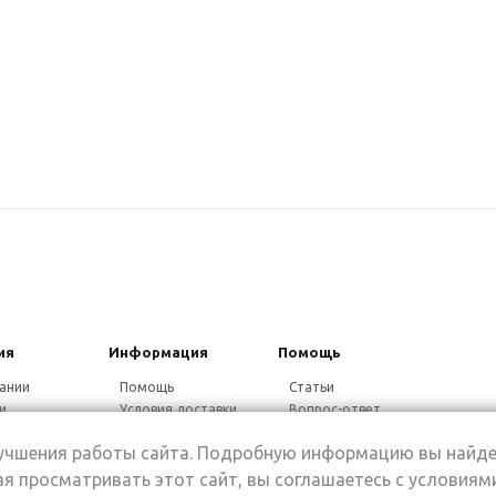
ия
Информация
Помощь
ании
Помощь
Статьи
и
Условия доставки
Вопрос-ответ
ники
Гарантия на товар
Видео-ответ
лучшения работы сайта. Подробную информацию вы найде
ины
Дисконтная
программа
я просматривать этот сайт, вы соглашаетесь с условиям