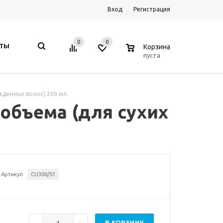
Вход
Регистрация
0
0
0
КТЫ
Корзина
пуста
жденных волос) 300 мл.
 объема (для сухих
Артикул
CU300/S1
В КОРЗИНУ