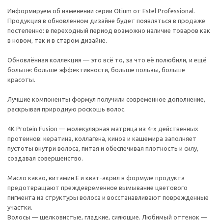
Информируем об изменении серии Otium от Estel Professional.
Продукция в обновленном дизайне будет появляться в продаже
постепенно: в переходный период возможно наличие товаров как
в новом, так и в старом дизайне.
Обновлённая коллекция — это всё то, за что её полюбили, и ещё
больше: больше эффективности, больше пользы, больше
красоты.
Лучшие компоненты формул получили современное дополнение,
раскрывая природную роскошь волос.
4K Protein Fusion — молекулярная матрица из 4-х действенных
протеинов: кератина, коллагена, киноа и кашемира заполняет
пустоты внутри волоса, питая и обеспечивая плотность и силу,
создавая совершенство.
Масло какао, витамин Е и кват-акрил в формуле продукта
предотвращают преждевременное вымывание цветового
пигмента из структуры волоса и восстанавливают поврежденные
участки.
Волосы — шелковистые, гладкие, сияющие. Любимый оттенок —