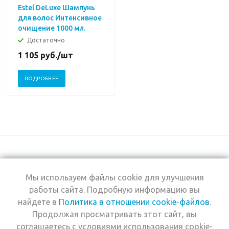
Estel DeLuxe Шампунь
для волос Интенсивное
очищение 1000 мл.
Достаточно
1 105
руб.
/шт
ПОДРОБНЕЕ
Мы используем файлы cookie для улучшения
+7 (495) 969-0950
работы сайта. Подробную информацию вы
найдете в
Политика в отношении cookie-файлов
.
2026 © Интернет-
Компания
Продолжая просматривать этот сайт, вы
магазин Estel
Информация
Professional
соглашаетесь с условиями использования cookie-
Помощь