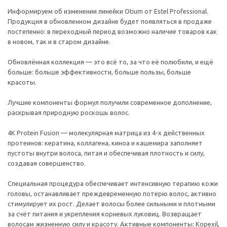
Информируем об изменении линейки Otium от Estel Professional.
Продукция в обновленном дизайне будет появляться в продаже
постепенно: в переходный период возможно наличие товаров как
в новом, так и в старом дизайне.
Обновлённая коллекция — это всё то, за что её полюбили, и ещё
больше: больше эффективности, больше пользы, больше
красоты.
Лучшие компоненты формул получили современное дополнение,
раскрывая природную роскошь волос.
4K Protein Fusion — молекулярная матрица из 4-х действенных
протеинов: кератина, коллагена, киноа и кашемира заполняет
пустоты внутри волоса, питая и обеспечивая плотность и силу,
создавая совершенство.
Специальная процедура обеспечивает интенсивную терапию кожи
головы, останавливает преждевременную потерю волос, активно
стимулирует их рост. Делает волосы более сильными и плотными
за счёт питания и укрепления корневых луковиц. Возвращает
волосам жизненную силу и красоту. Активные компоненты: Kopexil,