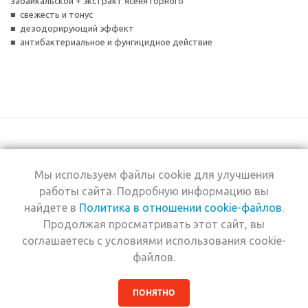
забайкальской + экстракт ясеня горного
■ свежесть и тонус
■ дезодорирующий эффект
■ антибактериальное и фунгицидное действие
Мы используем файлы cookie для улучшения
+7 (495) 969-0950
работы сайта. Подробную информацию вы
найдете в
Политика в отношении cookie-файлов
.
2026 © Интернет-
Компания
Продолжая просматривать этот сайт, вы
магазин Estel
Информация
Professional
соглашаетесь с условиями использования cookie-
Помощь
файлов.
ПОНЯТНО