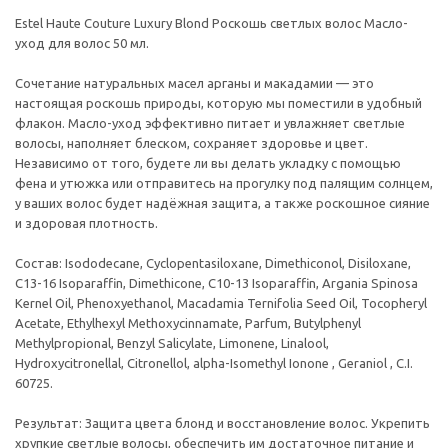
Estel Haute Couture Luxury Blond Роскошь светлых волос Масло-
уход для волос 50 мл.
Сочетание натуральных масел арганы и макадамии — это
настоящая роскошь природы, которую мы поместили в удобный
флакон. Масло-уход эффективно питает и увлажняет светлые
волосы, наполняет блеском, сохраняет здоровье и цвет.
Независимо от того, будете ли вы делать укладку с помощью
фена и утюжка или отправитесь на прогулку под палящим солнцем,
у ваших волос будет надёжная защита, а также роскошное сияние
и здоровая плотность.
Состав: Isododecane, Cyclopentasiloxane, Dimethiconol, Disiloxane,
C13-16 Isoparaffin, Dimethicone, C10-13 Isoparaffin, Argania Spinosa
Kernel Oil, Phenoxyethanol, Macadamia Ternifolia Seed Oil, Tocopheryl
Acetate, Ethylhexyl Methoxycinnamate, Parfum, Butylphenyl
Methylpropional, Benzyl Salicylate, Limonene, Linalool,
Hydroxycitronellal, Citronellol, alpha-Isomethyl Ionone , Geraniol , C.I.
60725.
Результат: Защита цвета блонд и восстановление волос. Укрепить
хрупкие светлые волосы, обеспечить им достаточное питание и