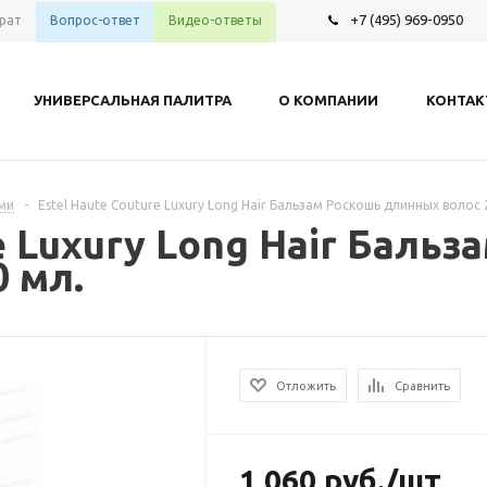
+7 (495) 969-0950
рат
Вопрос-ответ
Видео-ответы
УНИВЕРСАЛЬНАЯ ПАЛИТРА
О КОМПАНИИ
КОНТА
ами
-
Estel Haute Couture Luxury Long Hair Бальзам Роскошь длинных волос 
e Luxury Long Hair Баль
 мл.
Отложить
Сравнить
1 060
руб.
/шт