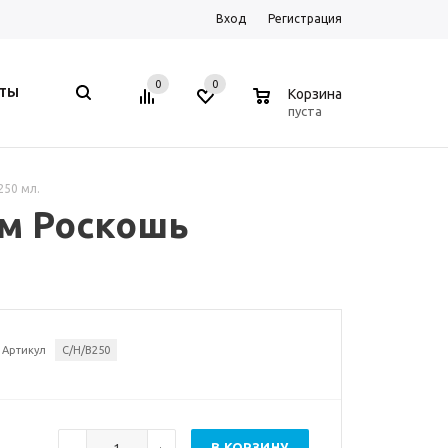
Вход
Регистрация
0
0
0
КТЫ
Корзина
пуста
250 мл.
зам Роскошь
Артикул
C/H/B250
В КОРЗИНУ