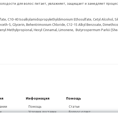
лодости для волос: питает, увлажняет, защищает и замедляет процес
te, C10-40 Isoalkylamidopropylethyldimonium Ethosulfate, Cetyl Alcohol, Sil
eth-5, Glycerin, Behentrimonium Chloride, C12-15 Alkyl Benzoate, Dimethic
lphenyl Methylpropional, Hexyl Cinnamal, Limonene, Butyrospermum Parkii (She
ия
Информация
Помощь
ании
Помощь
Статьи
и
Условия доставки
Вопрос-ответ
ники
Гарантия на товар
Видео-ответ