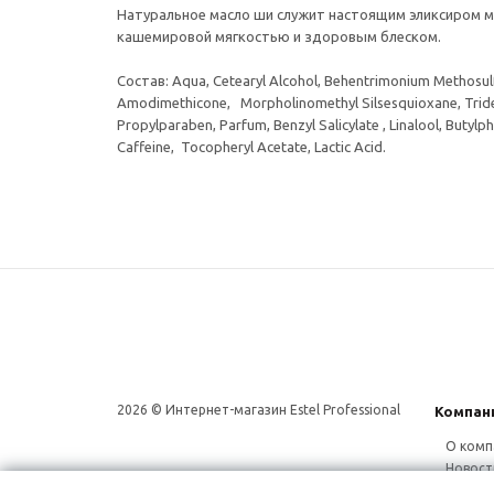
Натуральное масло ши служит настоящим эликсиром мо
кашемировой мягкостью и здоровым блеском.
Состав: Aqua, Cetearyl Alcohol, Behentrimonium Methosulfa
Amodimethicone, Morpholinomethyl Silsesquioxane, Tridec
Propylparaben, Parfum, Benzyl Salicylate , Linalool, Buty
Cаffeine, Tocopheryl Acetate, Lactic Acid.
2026 © Интернет-магазин Estel Professional
Компан
О комп
Новост
Сотруд