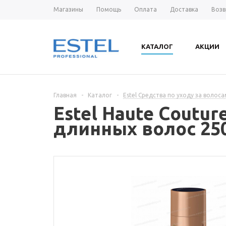
Магазины
Помощь
Оплата
Доставка
Возв
КАТАЛОГ
АКЦИИ
Главная
-
Каталог
-
Estel Средства по уходу за волос
Estel Haute Coutur
длинных волос 250