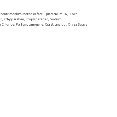
 Behentrimonium Methosulfate, Quaternium-87, Coco
en, Ethylparaben, Propylparaben, Sodium
hloride, Parfum, Limonene, Citral, Linalool, Oryza Sativa