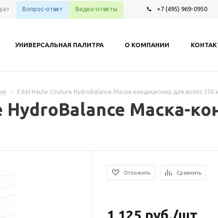
+7 (495) 969-0950
рат
Вопрос-ответ
Видео-ответы
УНИВЕРСАЛЬНАЯ ПАЛИТРА
О КОМПАНИИ
КОНТА
ами
-
Estel Haute Couture HydroBalance Маска-кондиционер для волос 250 
re HydroBalance Маска-к
Отложить
Сравнить
1 125
руб.
/шт