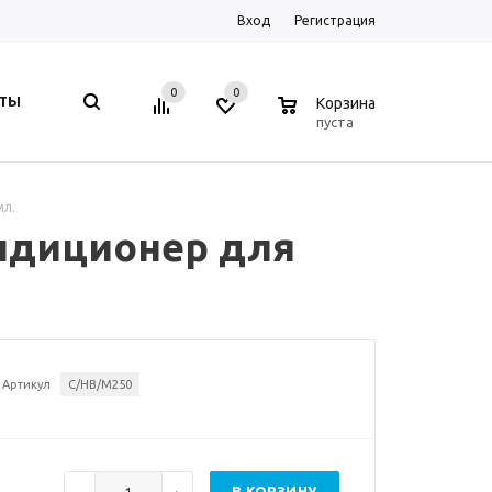
Вход
Регистрация
0
0
0
КТЫ
Корзина
пуста
мл.
ондиционер для
Артикул
C/HB/M250
В КОРЗИНУ