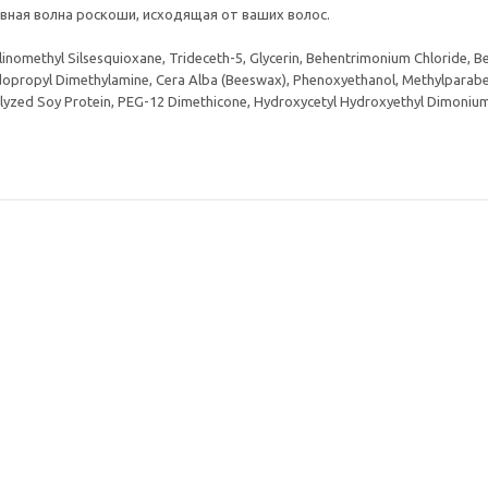
ывная волна роскоши, исходящая от ваших волос.
inomethyl Silsesquioxane, Trideceth-5, Glycerin, Behentrimonium Chloride,
dopropyl Dimethylamine, Cera Alba (Beeswax), Phenoxyethanol, Methylparab
lyzed Soy Protein, PEG-12 Dimethicone, Hydroxycetyl Hydroxyethyl Dimonium C