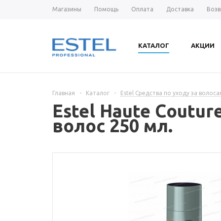
Магазины
Помощь
Оплата
Доставка
Возв
КАТАЛОГ
АКЦИИ
Главная
-
Каталог
-
Estel Средства по уходу за волос
Estel Haute Coutu
волос 250 мл.