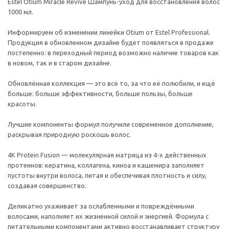
Estel Otium Miracle Revive Шампунь-уход для восстановления волос
1000 мл.
Информируем об изменении линейки Otium от Estel Professional.
Продукция в обновленном дизайне будет появляться в продаже
постепенно: в переходный период возможно наличие товаров как
в новом, так и в старом дизайне.
Обновлённая коллекция — это всё то, за что её полюбили, и ещё
больше: больше эффективности, больше пользы, больше
красоты.
Лучшие компоненты формул получили современное дополнение,
раскрывая природную роскошь волос.
4K Protein Fusion — молекулярная матрица из 4-х действенных
протеинов: кератина, коллагена, киноа и кашемира заполняет
пустоты внутри волоса, питая и обеспечивая плотность и силу,
создавая совершенство.
Деликатно ухаживает за ослабленными и повреждёнными
волосами, наполняет их жизненной силой и энергией. Формула с
питательными компонентами активно восстанавливает структуру