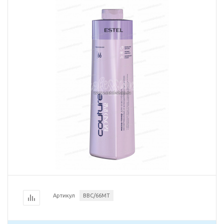
Артикул
BBC/66MT