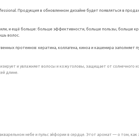
ofessional. Продукция в обновленном дизайне будет появляться в прод
юбили, и ещё больше: больше эффективности, больше пользы, больше 
ошь волос.
ственных протеинов: кератина, коллагена, киноа и кашемира заполняет 
изирует и увлажняет волосы и кожу головы, защищает от солнечного и
ей длине.
кварельном небе и пульс эйфории в сердце. Этот аромат — о том, как ж