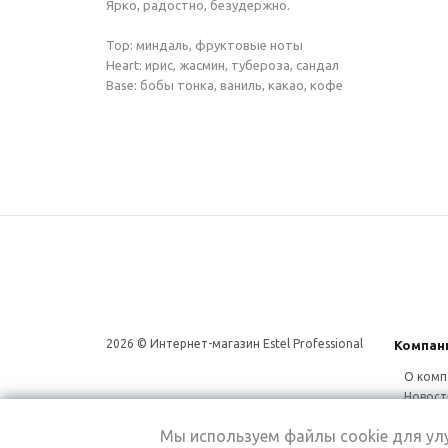
Ярко, радостно, безудержно.
Top: миндаль, фруктовые ноты
Heart: ирис, жасмин, тубероза, сандал
Base: бобы тонка, ваниль, какао, кофе
2026 © Интернет-магазин Estel Professional
Компан
О комп
Новост
Сотруд
Мы используем файлы cookie для у
Магаз