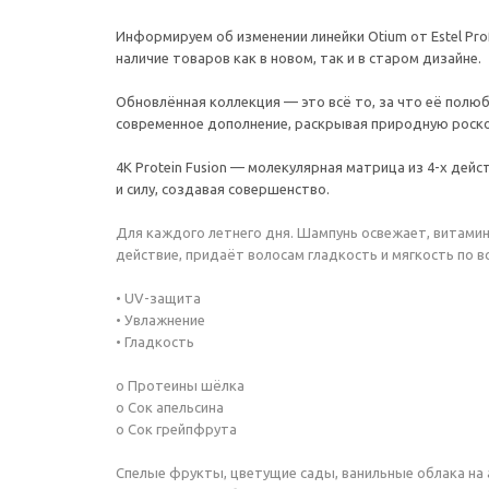
Информируем об изменении линейки Otium от Estel Pr
наличие товаров как в новом, так и в старом дизайне.
Обновлённая коллекция — это всё то, за что её пол
современное дополнение, раскрывая природную роск
4K Protein Fusion — молекулярная матрица из 4-х дей
и силу, создавая совершенство.
Для каждого летнего дня. Шампунь освежает, витамин
действие, придаёт волосам гладкость и мягкость по вс
• UV-защита
• Увлажнение
• Гладкость
o Протеины шёлка
o Сок апельсина
o Сок грейпфрута
Спелые фрукты, цветущие сады, ванильные облака на а