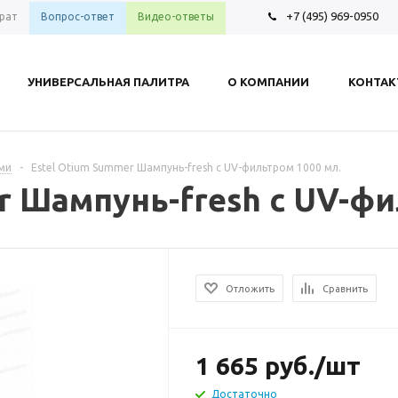
+7 (495) 969-0950
рат
Вопрос-ответ
Видео-ответы
УНИВЕРСАЛЬНАЯ ПАЛИТРА
О КОМПАНИИ
КОНТА
ами
-
Estel Otium Summer Шампунь-fresh c UV-фильтром 1000 мл.
r Шампунь-fresh c UV-фи
Отложить
Сравнить
1 665
руб.
/шт
Достаточно