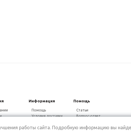
ия
Информация
Помощь
ании
Помощь
Статьи
и
Условия доставки
Вопрос-ответ
ники
Гарантия на товар
Видео-ответ
лучшения работы сайта. Подробную информацию вы найде
ины
Дисконтная