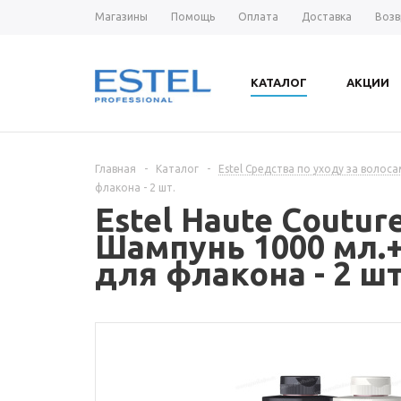
Магазины
Помощь
Оплата
Доставка
Возв
КАТАЛОГ
АКЦИИ
Главная
-
Каталог
-
Estel Средства по уходу за волос
флакона - 2 шт.
Estel Haute Coutu
Шампунь 1000 мл.+
для флакона - 2 шт