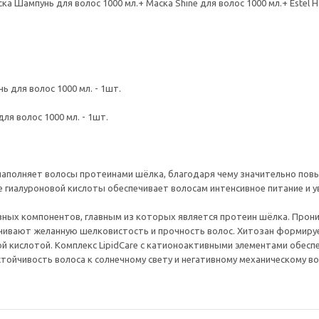
ска Шампунь для волос 1000 мл.+ Маска Shine для волос 1000 мл.+ Estel
ь для волос 1000 мл. - 1шт.
для волос 1000 мл. - 1шт.
аполняет волосы протеинами шёлка, благодаря чему значительно повы
е гиалуроновой кислоты обеспечивает волосам интенсивное питание и у
ных компонентов, главным из которых является протеин шёлка. Прони
ечивают желанную шелковистость и прочность волос. Хитозан формир
й кислотой. Комплекс LipidCare с катионоактивными элементами обесп
тойчивость волоса к солнечному свету и негативному механическому в