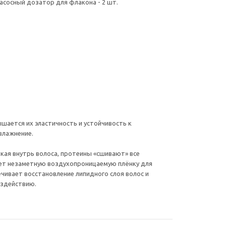
 Насосный дозатор для флакона - 2 шт.
шается их эластичность и устойчивость к
влажнение.
кая внутрь волоса, протеины «сшивают» все
ует незаметную воздухопроницаемую плёнку для
ечивает восстановление липидного слоя волос и
оздействию.