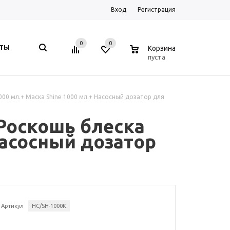
Вход
Регистрация
0
0
0
КТЫ
Корзина
пуста
1000 мл.+ Маска Shine 1000 мл.+ Насосный дозатор для
 Роскошь блеска
Насосный дозатор
Артикул
HC/SH-1000K