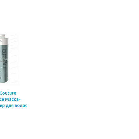
 Couture
ce Маска-
р для волос