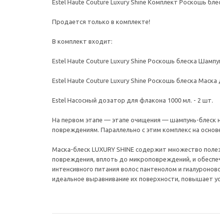
Estel Haute Couture Luxury Shine Комплект Роскошь бле
Продается только в комплекте!
В комплект входит:
Estel Haute Couture Luxury Shine Роскошь блеска Шампун
Estel Haute Couture Luxury Shine Роскошь блеска Маска 
Estel Насосный дозатор для флакона 1000 мл. - 2 шт.
На первом этапе — этапе очищения — шампунь-блеск н
повреждениям. Параллельно с этим комплекс на основ
Маска-блеск LUXURY SHINE содержит множество полез
повреждения, вплоть до микроповреждений, и обесп
интенсивного питания волос пантенолом и гиалуроново
идеальное выравнивание их поверхности, повышает ус