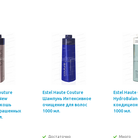
outure
Estel Haute Couture
Estel Haute
 New
Шампунь Интенсивное
HydroBalan
скошь
очищение для волос
кондиционе
крашенных
1000 мл.
1000 мл.
л.
Достаточно
Много