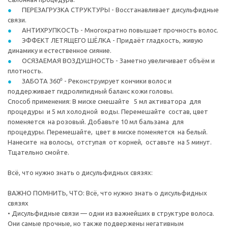
ПЕРЕЗАГРУЗКА СТРУКТУРЫ - Восстанавливает дисульфидные
связи.
АНТИХРУПКОСТЬ - Многократно повышает прочность волос.
ЭФФЕКТ ЛЕТЯЩЕГО ШЁЛКА - Придаёт гладкость, живую
динамику и естественное сияние.
ОСЯЗАЕМАЯ ВОЗДУШНОСТЬ - Заметно увеличивает объём и
плотность.
ЗАБОТА 360⁰ - Реконструирует кончики волос и
поддерживает гидролипидный баланс кожи головы.
Способ применения: В миске смешайте 5 мл активатора для
процедуры и 5 мл холодной воды. Перемешайте состав, цвет
поменяется на розовый. Добавьте 10 мл бальзама для
процедуры. Перемешайте, цвет в миске поменяется на белый.
Нанесите на волосы, отступая от корней, оставьте на 5 минут.
Тщательно смойте.
Всё, что нужно знать о дисульфидных связях:
ВАЖНО ПОМНИТЬ, ЧТО: Всё, что нужно знать о дисульфидных
связях
• Дисульфидные связи — одни из важнейших в структуре волоса.
Они самые прочные, но также подвержены негативным