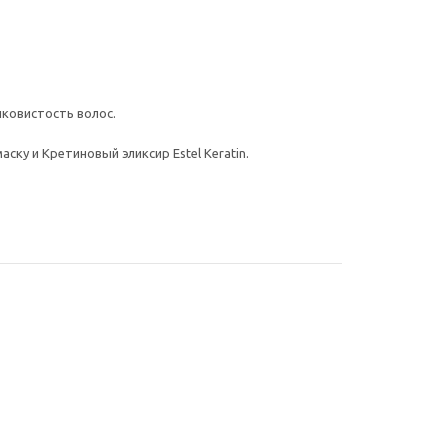
ковистость волос.
у и Кретиновый эликсир Estel Keratin.