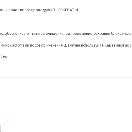
ации волос после процедуры THERKERATIN.
с, обеспечивают мягкое очищение, одновременно сохраняя блекс и шел
минокислотами после применения Шампуня используйте Кератиновую маск
ойте