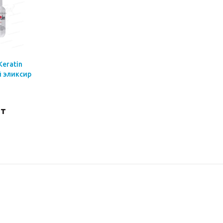
Keratin
 эликсир
шт