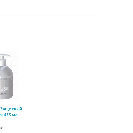
E Защитный
к 475 мл.
но