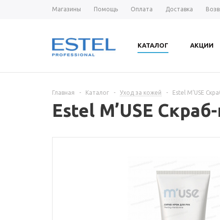
Магазины
Помощь
Оплата
Доставка
Возв
КАТАЛОГ
АКЦИИ
Главная
-
Каталог
-
Уход за кожей
-
Estel M’USE Скра
Estel M’USE Скраб-