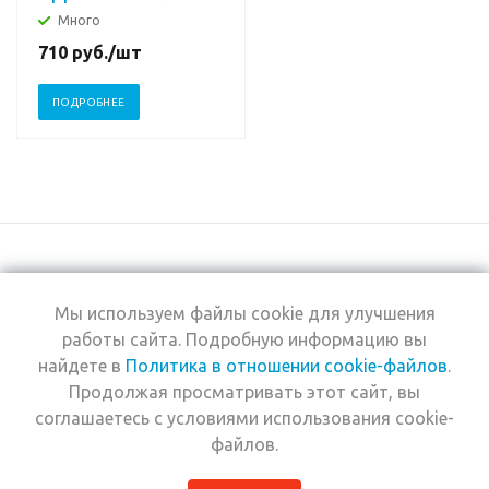
Много
710
руб.
/шт
ПОДРОБНЕЕ
Мы используем файлы cookie для улучшения
+7 (495) 969-0950
работы сайта. Подробную информацию вы
найдете в
Политика в отношении cookie-файлов
.
2026 © Интернет-
Компания
Продолжая просматривать этот сайт, вы
магазин Estel
Информация
Professional
соглашаетесь с условиями использования cookie-
Помощь
файлов.