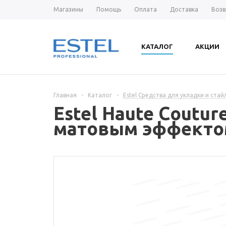
Магазины
Помощь
Оплата
Доставка
Возв
КАТАЛОГ
АКЦИИ
Главная
-
Каталог
-
Estel Средства для укладки и стай
Estel Haute Coutur
матовым эффектом