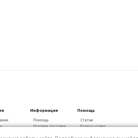
ия
Информация
Помощь
ании
Помощь
Статьи
и
Условия доставки
Вопрос-ответ
ники
Гарантия на товар
Видео-ответ