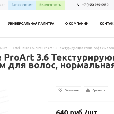
+7 (495) 969-0950
рат
Вопрос-ответ
Видео-ответы
УНИВЕРСАЛЬНАЯ ПАЛИТРА
О КОМПАНИИ
КОНТА
линга
-
Estel Haute Couture ProArt 3.6 Текстурирующая глина-софт с мат
e ProArt 3.6 Текстуриру
 для волос, нормальная
Отложить
Сравнить
640
руб.
/шт