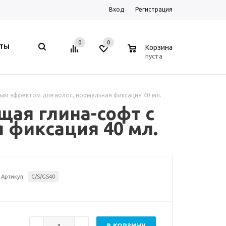
Вход
Регистрация
0
0
0
КТЫ
Корзина
пуста
овым эффектом для волос, нормальная фиксация 40 мл.
ющая глина-софт с
 фиксация 40 мл.
Артикул
C/S/GS40
В КОРЗИНУ