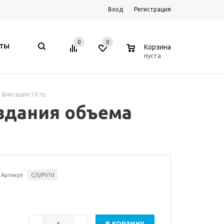
Вход
Регистрация
0
0
0
КТЫ
Корзина
пуста
 фиксации 10 гр.
создания объема
Артикул
C/S/PV10
В КОРЗИНУ