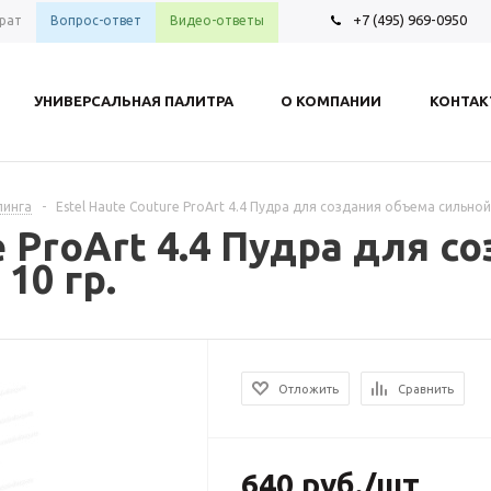
+7 (495) 969-0950
рат
Вопрос-ответ
Видео-ответы
УНИВЕРСАЛЬНАЯ ПАЛИТРА
О КОМПАНИИ
КОНТА
линга
-
Estel Haute Couture ProArt 4.4 Пудра для создания объема сильной
e ProArt 4.4 Пудра для 
10 гр.
Отложить
Сравнить
640
руб.
/шт