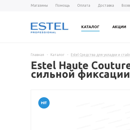
Магазины
Помощь
Оплата
Доставка
Возв
КАТАЛОГ
АКЦИИ
Главная
-
Каталог
-
Estel Средства для укладки и стай
Estel Haute Coutur
сильной фиксации 