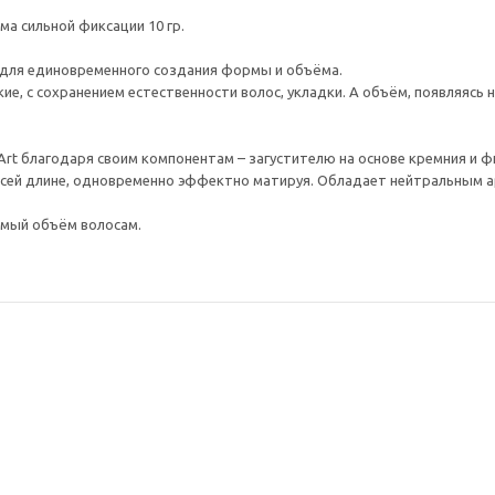
ема сильной фиксации 10 гр.
в для единовременного создания формы и объёма.
е, с сохранением естественности волос, укладки. А объём, появляясь н
roArt благодаря своим компонентам – загустителю на основе кремния и 
о всей длине, одновременно эффектно матируя. Обладает нейтральным 
емый объём волосам.