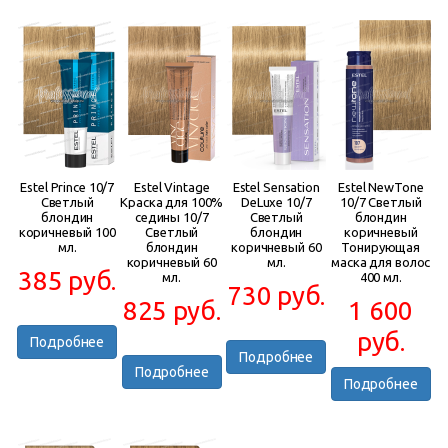
Estel Prince 10/7
Estel Vintage
Estel Sensation
Estel NewTone
Светлый
Краска для 100%
DeLuxe 10/7
10/7 Светлый
блондин
седины 10/7
Светлый
блондин
коричневый 100
Светлый
блондин
коричневый
мл.
блондин
коричневый 60
Тонирующая
коричневый 60
мл.
маска для волос
385 руб.
мл.
400 мл.
730 руб.
825 руб.
1 600
руб.
Подробнее
Подробнее
Подробнее
Подробнее