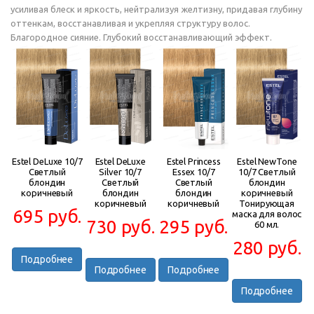
усиливая блеск и яркость, нейтрализуя желтизну, придавая глубину
оттенкам, восстанавливая и укрепляя структуру волос.
Благородное сияние. Глубокий восстанавливающий эффект.
Estel DeLuxe 10/7
Estel DeLuxe
Estel Princess
Estel NewTone
Светлый
Silver 10/7
Essex 10/7
10/7 Светлый
блондин
Светлый
Светлый
блондин
коричневый
блондин
блондин
коричневый
коричневый
коричневый
Тонирующая
695 руб.
маска для волос
730 руб.
295 руб.
60 мл.
280 руб.
Подробнее
Подробнее
Подробнее
Подробнее