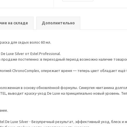
чие на складе
Дополнительно
раска для седых волос 60 мл.
Luxe Silver от Estel Professional.
 продаже постепенно: в переходный период возможно наличие товаров к
логией ChronoComplex, опережает время — теперь цвет обладает ещё 
оженная в основу обновлённой формулы. Синергия «витамина долголетия
EL, выводит краску-уход De Luxe на принципиально новый уровень. Те
анее.
l De Luxe Silver - Безупречный результат, эффективный уход, блеск и м