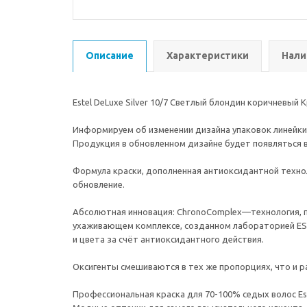
Описание
Характеристики
Нали
Estel DeLuxe Silver 10/7 Светлый блондин коричневый К
Информируем об изменении дизайна упаковок линейки De 
Продукция в обновленном дизайне будет появляться в
Формула краски, дополненная антиоксидантной техно
обновление.
Абсолютная инновация: ChronoComplex—технология, пол
ухаживающем комплексе, созданном лабораторией EST
и цвета за счёт антиоксидантного действия.
Оксигенты смешиваются в тех же пропорциях, что и р
Профессиональная краска для 70-100% седых волос Este