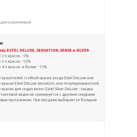
ондин коричневый
и:
ку ESTEL DELUXE, SENSATION, SENSE и SILVER
2-х красок - 5%
3-х красок - 10%
4-х красок и более - 15%
красителей стойкой краски-ухода Estel DeLuxe или
краски Estel DeLuxe Sensation, или полуперманентной
и краски для седых волос Estel Silver DeLuxe - скидка
етинговой акции не суммируется с другими скидками
овым программам. При продаже выбирается большая