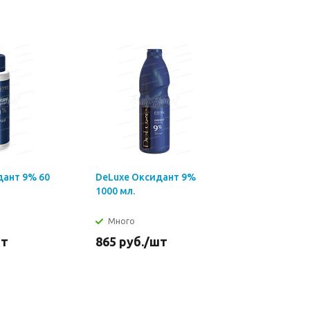
дант 9% 60
DeLuxe Оксидант 9%
1000 мл.
Много
шт
865
руб.
/шт