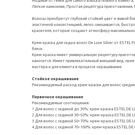
Модные оттенки для самого взыскательного клиента, 
Лёгкое нанесение, Простая рецептура приготовления, 
Волосы приобретут глубокий стойкий цвет и живой бл
эластичной консистенцией, легко смешивается, быстр
красителя, которые создают атмосферу максимальног
Крем краска для седых волос De Luxe Silver от ESTEL
блеск.
Крем-краска имеет универсальную рецептуру приготов
наносится. Имеет привлекательный внешний вид, при
мастера и для клиента в процессе окрашивания.
Стойкое окрашивание
Рекомендуемый расход крем-краски для волос средней г
Первичное окрашивание
Рекомендуемые соотношения:
1 Для волос с сединой до 30%: крем-краска ESTEL DE LU
2 Для волос с сединой 30–50%: крем-краска ESTEL DE LU
3 Для волос с сединой 50–70%: крем-краска ESTEL DE LU
4 Для волос с сединой 70–100%: крем-краска ESTEL DE L