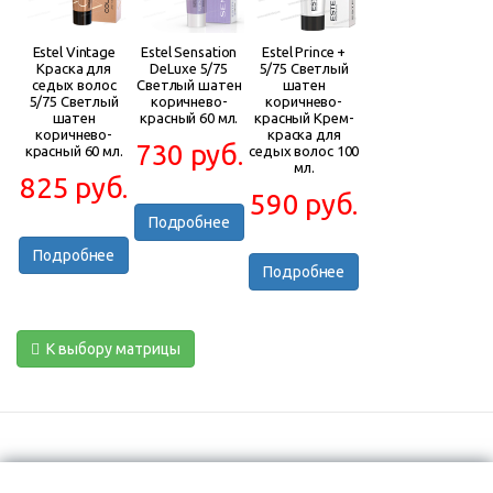
Estel Vintage
Estel Sensation
Estel Prince +
Краска для
DeLuxe 5/75
5/75 Светлый
седых волос
Светлый шатен
шатен
5/75 Светлый
коричнево-
коричнево-
шатен
красный 60 мл.
красный Крем-
коричнево-
краска для
730 руб.
красный 60 мл.
седых волос 100
мл.
825 руб.
590 руб.
Подробнее
Подробнее
Подробнее
К выбору матрицы