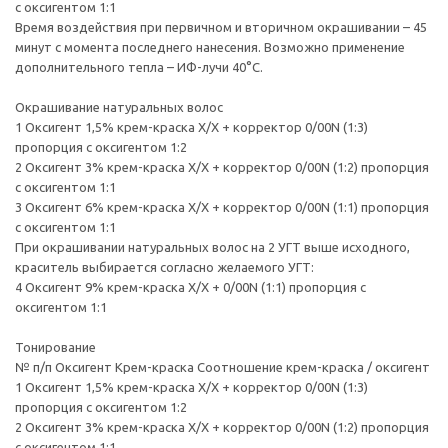
с оксигентом 1:1
Время воздействия при первичном и вторичном окрашивании – 45
минут с момента последнего нанесения. Возможно применение
дополнительного тепла – ИФ-лучи 40°С.
Окрашивание натуральных волос
1 Оксигент 1,5% крем-краска Х/Х + корректор 0/00N (1:3)
пропорция с оксигентом 1:2
2 Оксигент 3% крем-краска Х/Х + корректор 0/00N (1:2) пропорция
с оксигентом 1:1
3 Оксигент 6% крем-краска Х/Х + корректор 0/00N (1:1) пропорция
с оксигентом 1:1
При окрашивании натуральных волос на 2 УГТ выше исходного,
краситель выбирается согласно желаемого УГТ:
4 Оксигент 9% крем-краска Х/Х + 0/00N (1:1) пропорция с
оксигентом 1:1
Тонирование
№ п/п Оксигент Крем-краска Соотношение крем-краска / оксигент
1 Оксигент 1,5% крем-краска Х/Х + корректор 0/00N (1:3)
пропорция с оксигентом 1:2
2 Оксигент 3% крем-краска Х/Х + корректор 0/00N (1:2) пропорция
с оксигентом 1:1