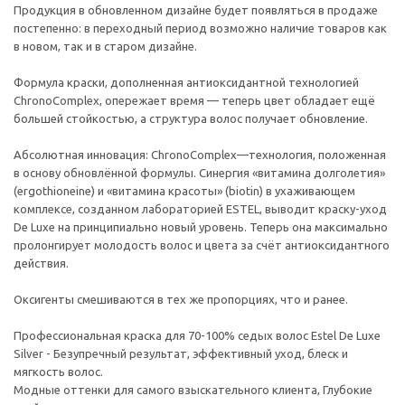
Продукция в обновленном дизайне будет появляться в продаже
постепенно: в переходный период возможно наличие товаров как
в новом, так и в старом дизайне.
Формула краски, дополненная антиоксидантной технологией
ChronoComplex, опережает время — теперь цвет обладает ещё
большей стойкостью, а структура волос получает обновление.
Абсолютная инновация: ChronoComplex—технология, положенная
в основу обновлённой формулы. Синергия «витамина долголетия»
(ergothioneine) и «витамина красоты» (biotin) в ухаживающем
комплексе, созданном лабораторией ESTEL, выводит краску-уход
De Luxe на принципиально новый уровень. Теперь она максимально
пролонгирует молодость волос и цвета за счёт антиоксидантного
действия.
Оксигенты смешиваются в тех же пропорциях, что и ранее.
Профессиональная краска для 70-100% седых волос Estel De Luxe
Silver - Безупречный результат, эффективный уход, блеск и
мягкость волос.
Модные оттенки для самого взыскательного клиента, Глубокие