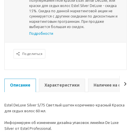
полуперманентной краски Estel Sense DeLuxe, или
краски для седых волос Estel Silver DeLuxe - скидка
15%. Скидка по данной маркетинговой акции не
суммируется с другими скидками по дисконтным и
маркетинговым программам. При продаже
выбирается большая из скидок.
Подробности
Поделиться
Описание
Характеристики
Наличие на склад
Estel DeLuxe Silver 5/75 Светлый шатен коричнево-красный Краска
для седых волос 60 мл.
Информируем об изменении дизайна упаковок линейки De Luxe
Silver от Estel Professional.