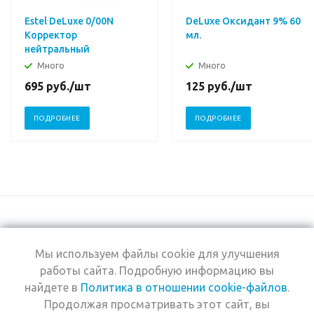
Estel DeLuxe 0/00N
DeLuxe Оксидант 9% 60
Корректор
мл.
нейтральный
Много
Много
695
руб.
/шт
125
руб.
/шт
ПОДРОБНЕЕ
ПОДРОБНЕЕ
Мы используем файлы cookie для улучшения
+7 (495) 969-0950
работы сайта. Подробную информацию вы
найдете в
Политика в отношении cookie-файлов
.
2026 © Интернет-
Компания
Продолжая просматривать этот сайт, вы
магазин Estel
Информация