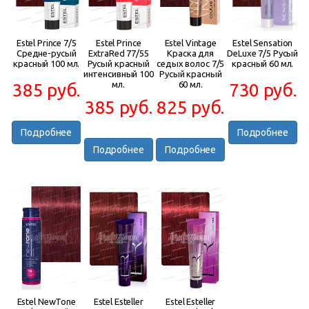
Estel Prince 7/5
Estel Prince
Estel Vintage
Estel Sensation
Средне-русый
ExtraRed 77/55
Краска для
DeLuxe 7/5 Русый
красный 100 мл.
Русый красный
седых волос 7/5
красный 60 мл.
интенсивный 100
Русый красный
мл.
60 мл.
385 руб.
730 руб.
385 руб.
825 руб.
Подробнее
Подробнее
Подробнее
Подробнее
Estel NewTone
Estel Esteller
Estel Esteller