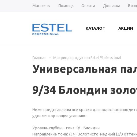
Магазины
Помощь
Оплата
Доставка
Возв
КАТАЛОГ
АКЦИИ
Главная
-
Матрица продуктов Estel Pfofessional
Универсальная пал
9/34 Блондин зол
Ниже представлены все краски для волос производителя
удовлетворяющие условию:
Уровень глубины тона: 9/ - Блондин
Направление тона: /34 - Золотисто-медный (2/3 оттен