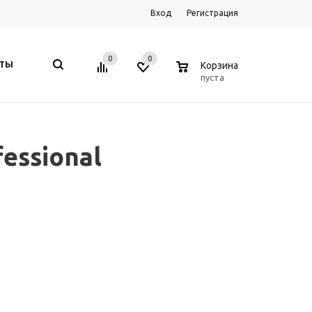
Вход
Регистрация
0
0
0
КТЫ
Корзина
пуста
essional