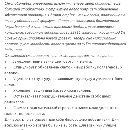
ChronoComplex, опережает время — теперь цвет обладает ещё
большей стойкостью, а структура волос получает обновление.
Абсолютная инновация: ChronoComplex—технология, положенная в
основу обновлённой формулы. Синергия «витамина долголетия»
(ergothioneine) и «витамина красоты» (biotin) в ухаживающем
комплексе, созданном лабораторией ESTEL, выводит краску-уход De
Luxe на принципиально новый уровень. Теперь она максимально
пролонгирует молодость волос и цвета за счёт антиоксидантного
действия.
Оксигенты смешиваются в тех же пропорциях, что и ранее.
Замедляет вымывание цветового пигмента.
Стимулирует обновление клеток и выработку коллагеновых
волокон.
Улучшает структуру, выравнивает кутикулу и усиливает блеск
волос.
Укрепляет защитный барьер кожи головы.
Останавливает разрушительное действие свободных
радикалов.
Снимает окислительный стресс, сохраняя молодость кожи
головы, волос и цвета.
Для всех, кто выбирает для себя философию победителя. Для
всех, кому важно всегда быть на высоте. Для всех, чьи лучшие