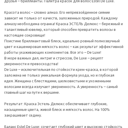
друзья – бриллианты. Палитра красок для волос Estel De Luxe.
Красота волос – словно алмаз. Его непревзойденное сияние
зависит не только от качеств, заложенных природой. Каждому
алмазу необходима огранка! Краска ЭСТЕЛЬ Делюкс – бережный и
талантливый ювелир, который способен превратить волосы в
настоящее сокровище!
Поистине бриллиантовый блеск, идеально ровный полнозвучный
цвет и кашемировая мягкость волос – как результат эффективной
работы ухаживающих компонентов. Все это – De Luxe!
В море важных дел, интриг и стрессов, De Luxe – рецепт
уверенности и превосходства!
De Luxe – исключительная по стойкости крем-краска, в которой
заложена не только уникальная формула ухода, но и глубокая
идея. Женщина с блестящими, шелковистыми и ухоженными
волосами всегда излучает уверненность. А уверенность – самый
главный шаг на пути к вершине.
Результат: Краска Эстель Делюкс обеспечивает глубокие,
насыщенные цвета, живой блеск и мягкость волос. На 100%
закрашивает седину.
Баланс Estel De Luxe: сочетает глубокий цвет и высокую стойкость