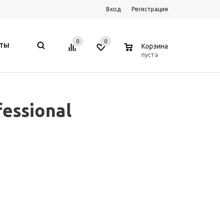
Вход
Регистрация
0
0
0
КТЫ
Корзина
пуста
essional
й