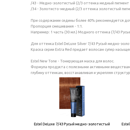
/43 - Медно-золотистый (2/3 оттенка медный пигмент 
/34 - Золотисто-медный (2/3 оттенка золотистый пигм
При содержании седины более 40% рекомендуется доб
Пропорция смешивания - 1:1.
Например: 1 часть (30 мл.) Модного оттенка (7/43 Русы
Для оттенка Estel DeLuxe Silver 7/43 Русый медно-зо
Краска серии Extra Red придает волосам супер насыщ
Estel New Tone - Тонирующая маска для волос.
Формула продукта с полезными активными веществами 
глубину оттенкам, восстанавливая и укрепляя структу
Estel DeLuxe 7/43 Русый медно-золотистый
Este