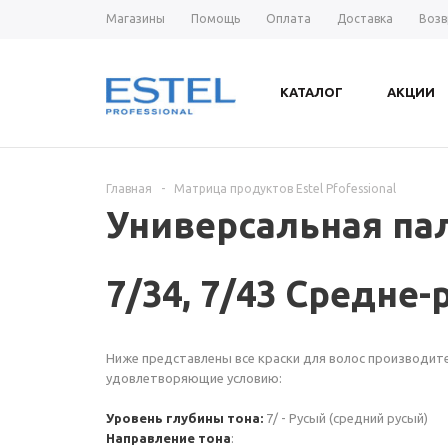
Магазины
Помощь
Оплата
Доставка
Возв
КАТАЛОГ
АКЦИИ
Главная
-
Матрица продуктов Estel Pfofessional
Универсальная пал
7/34, 7/43 Средне
Ниже представлены все краски для волос производителя
удовлетворяющие условию:
Уровень глубины тона:
7/ - Русый (средний русый)
Направление тона
: