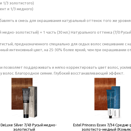
и 1/3 золотистого)
ент и 1/3 медного)
авлять в смесь для окрашивания натуральный оттенок того же уровня 
й медно-золотистый) + 1 часть (30 мл.) Натурального оттенка (7/0 Русый
лотистый, предназначенного специально для седых волос смешивание с 
енный интенсивный цвет, на 25-30% более яркий, чем при окрашивании 
позволяет поддерживать и мягко корректировать цвет волос, усилива
ру волос. Благородное сияние. Глубокий восстанавливающий эффект.
l DeLuxe Silver 7/43 Русый медно-
Estel Princess Essex 7/34 Средне
золотистый
золотисто-медный (Коньяк