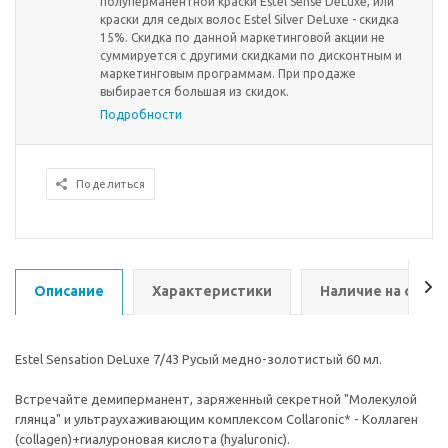
полуперманентной краски Estel Sense DeLuxe, или
краски для седых волос Estel Silver DeLuxe - скидка
15%. Скидка по данной маркетинговой акции не
суммируется с другими скидками по дисконтным и
маркетинговым программам. При продаже
выбирается большая из скидок.
Подробности
Поделиться
Описание
Характеристики
Наличие на склад
Estel Sensation DeLuxe 7/43 Русый медно-золотистый 60 мл.
Встречайте демиперманент, заряженный секретной "Молекулой
глянца" и ультраухаживающим комплексом Collaronic* - Коллаген
(collagen)+гиалуроновая кислота (hyaluronic).