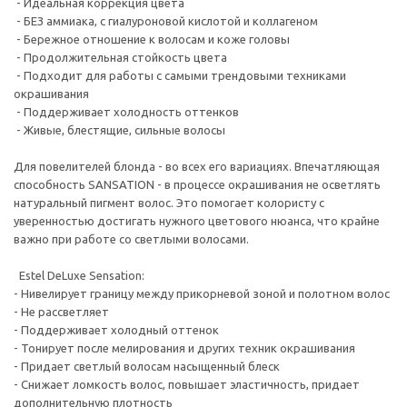
- Идеальная коррекция цвета
- БЕЗ аммиака, с гиалуроновой кислотой и коллагеном
- Бережное отношение к волосам и коже головы
- Продолжительная стойкость цвета
- Подходит для работы с самыми трендовыми техниками
окрашивания
- Поддерживает холодность оттенков
- Живые, блестящие, сильные волосы
Для повелителей блонда - во всех его вариациях. Впечатляющая
способность SANSATION - в процессе окрашивания не осветлять
натуральный пигмент волос. Это помогает колористу с
уверенностью достигать нужного цветового нюанса, что крайне
важно при работе со светлыми волосами.
Estel DeLuxe Sensation:
- Нивелирует границу между прикорневой зоной и полотном волос
- Не рассветляет
- Поддерживает холодный оттенок
- Тонирует после мелирования и других техник окрашивания
- Придает светлый волосам насыщенный блеск
- Снижает ломкость волос, повышает эластичность, придает
дополнительную плотность