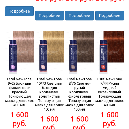
Подробнее
Подробнее
Подробнее
Подробнее
Estel NewTone
Estel NewTone
Estel NewTone
Estel NewTone
9/65 Блондин
10/73 Светлый
8/76 Светло-
7/44 Русый
фиолетово-
блондин
русый
медный
красный
коричнево-
коричнево-
интенсивный
Тонирующая
золотистый
фиолетовый
Тонирующая
маска для волос
Тонирующая
Тонирующая
маска для волос
400 мл.
маска для волос
маска для волос
400 мл.
400 мл.
400 мл.
1 600
1 600
1 600
1 600
руб.
руб.
руб.
руб.