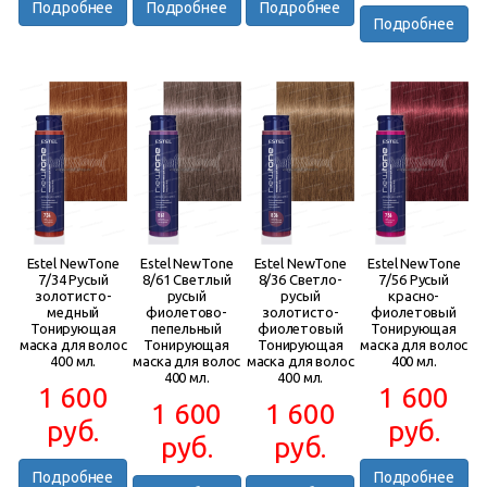
Подробнее
Подробнее
Подробнее
Подробнее
Estel NewTone
Estel NewTone
Estel NewTone
Estel NewTone
7/34 Русый
8/61 Светлый
8/36 Светло-
7/56 Русый
золотисто-
русый
русый
красно-
медный
фиолетово-
золотисто-
фиолетовый
Тонирующая
пепельный
фиолетовый
Тонирующая
маска для волос
Тонирующая
Тонирующая
маска для волос
400 мл.
маска для волос
маска для волос
400 мл.
400 мл.
400 мл.
1 600
1 600
1 600
1 600
руб.
руб.
руб.
руб.
Подробнее
Подробнее