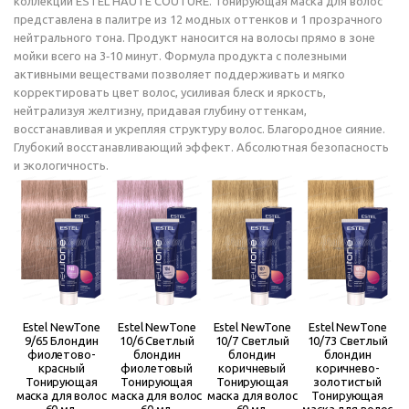
коллекции ESTEL HAUTE COUTURE. Тонирующая маска для волос
представлена в палитре из 12 модных оттенков и 1 прозрачного
нейтрального тона. Продукт наносится на волосы прямо в зоне
мойки всего на 3‑10 минут. Формула продукта с полезными
активными веществами позволяет поддерживать и мягко
корректировать цвет волос, усиливая блеск и яркость,
нейтрализуя желтизну, придавая глубину оттенкам,
восстанавливая и укрепляя структуру волос. Благородное сияние.
Глубокий восстанавливающий эффект. Абсолютная безопасность
и экологичность.
Estel NewTone
Estel NewTone
Estel NewTone
Estel NewTone
9/65 Блондин
10/6 Светлый
10/7 Светлый
10/73 Светлый
фиолетово-
блондин
блондин
блондин
красный
фиолетовый
коричневый
коричнево-
Тонирующая
Тонирующая
Тонирующая
золотистый
маска для волос
маска для волос
маска для волос
Тонирующая