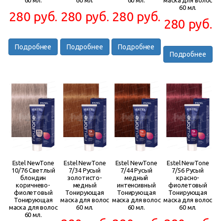
60 мл.
60 мл.
60 мл.
маска для волос
60 мл.
280 руб.
280 руб.
280 руб.
280 руб.
Подробнее
Подробнее
Подробнее
Подробнее
Estel NewTone
Estel NewTone
Estel NewTone
Estel NewTone
10/76 Светлый
7/34 Русый
7/44 Русый
7/56 Русый
блондин
золотисто-
медный
красно-
коричнево-
медный
интенсивный
фиолетовый
фиолетовый
Тонирующая
Тонирующая
Тонирующая
Тонирующая
маска для волос
маска для волос
маска для волос
маска для волос
60 мл.
60 мл.
60 мл.
60 мл.