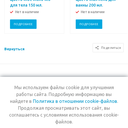
для тела 150 мл.
ванны 200 мл.
Нет в наличии
Нет в наличии
ПОДРОБНЕЕ
ПОДРОБНЕЕ
Поделиться
Вернуться
Мы используем файлы cookie для улучшения
+7 (495) 969-0950
работы сайта. Подробную информацию вы
найдете в
Политика в отношении cookie-файлов
.
2026 © Интернет-
Компания
Продолжая просматривать этот сайт, вы
магазин Estel
Информация
Professional
соглашаетесь с условиями использования cookie-
Помощь
файлов.