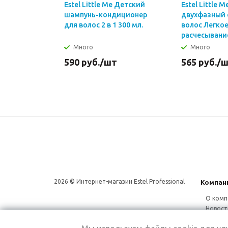
Estel Little Me Детский
Estel Little 
шампунь-кондиционер
двухфазный 
для волос 2 в 1 300 мл.
волос Легко
расчесывание
Много
Много
590
руб.
/шт
565
руб.
/
2026 © Интернет-магазин Estel Professional
Компан
О комп
Новост
Сотруд