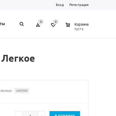
Вход
Регистрация
0
0
0
КТЫ
Корзина
пуста
с Легкое
Артикул
LM/S300
В КОРЗИНУ