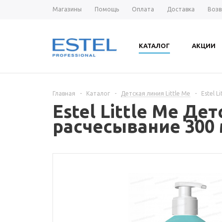
Магазины
Помощь
Оплата
Доставка
Возв
КАТАЛОГ
АКЦИИ
Главная
-
Каталог
-
Детская линия Little Me
-
Estel 
Estel Little Me Д
расчесывание 300 