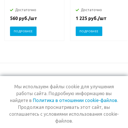
Достаточно
Достаточно
560
руб.
/шт
1 225
руб.
/шт
ПОДРОБНЕЕ
ПОДРОБНЕЕ
Мы используем файлы cookie для улучшения
+7 (495) 969-0950
работы сайта. Подробную информацию вы
найдете в
Политика в отношении cookie-файлов
.
2026 © Интернет-
Компания
Продолжая просматривать этот сайт, вы
магазин Estel
Информация
Professional
соглашаетесь с условиями использования cookie-
Помощь
файлов.