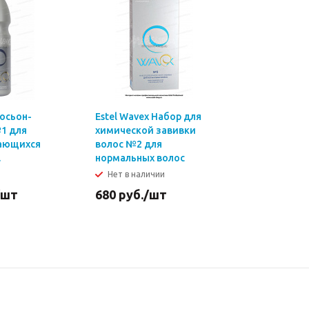
Лосьон-
Estel Wavex Набор для
1 для
химической завивки
ающихся
волос №2 для
.
нормальных волос
Нет в наличии
/шт
680
руб.
/шт