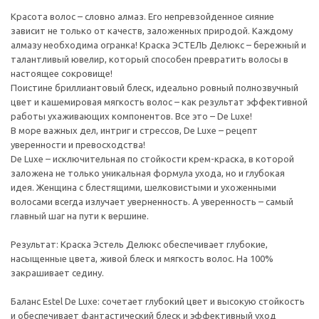
Красота волос – словно алмаз. Его непревзойденное сияние
зависит не только от качеств, заложенных природой. Каждому
алмазу необходима огранка! Краска ЭСТЕЛЬ Делюкс – бережный и
талантливый ювелир, который способен превратить волосы в
настоящее сокровище!
Поистине бриллиантовый блеск, идеально ровный полнозвучный
цвет и кашемировая мягкость волос – как результат эффективной
работы ухаживающих компонентов. Все это – De Luxe!
В море важных дел, интриг и стрессов, De Luxe – рецепт
уверенности и превосходства!
De Luxe – исключительная по стойкости крем-краска, в которой
заложена не только уникальная формула ухода, но и глубокая
идея. Женщина с блестящими, шелковистыми и ухоженными
волосами всегда излучает уверненность. А уверенность – самый
главный шаг на пути к вершине.
Результат: Краска Эстель Делюкс обеспечивает глубокие,
насыщенные цвета, живой блеск и мягкость волос. На 100%
закрашивает седину.
Баланс Estel De Luxe: сочетает глубокий цвет и высокую стойкость
и обеспечивает фантастический блеск и эффективный уход