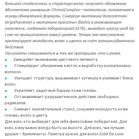
большей стойкостью, а структура волос получает обновление.
Абсолютная инновация: ChronoComplex—технология, положенная в
основу обновлённой формулы. Синергия «витамина долголетия»
(ergothioneine) и «витамина красоты» (biotin) в ухаживающем
комплексе, созданном лабораторией ESTEL, выводит краску-уход De
Luxe на принципиально новый уровень. Теперь она максимально
пролонгирует молодость волос и цвета за счёт антиоксидантного
действия.
Оксигенты смешиваются в тех же пропорциях, что и ранее.
Замедляет вымывание цветового пигмента.
Стимулирует обновление клеток и выработку коллагеновых
волокон.
Улучшает структуру, выравнивает кутикулу и усиливает блеск
волос.
Укрепляет защитный барьер кожи головы.
Останавливает разрушительное действие свободных
радикалов.
Снимает окислительный стресс, сохраняя молодость кожи
головы, волос и цвета.
Для всех, кто выбирает для себя философию победителя. Для
всех, кому важно всегда быть на высоте. Для всех, чьи лучшие
друзья – бриллианты. Палитра красок для волос Estel De Luxe.