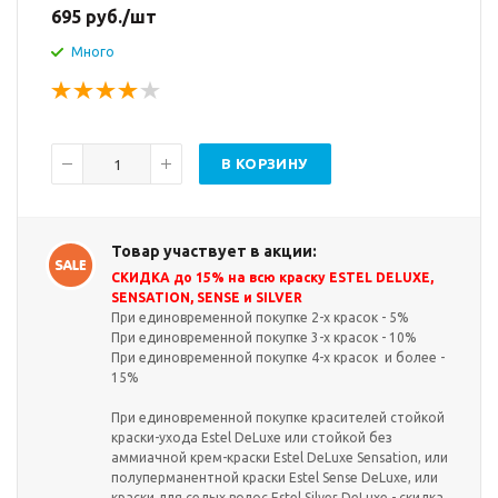
695
руб.
/шт
Много
В КОРЗИНУ
Товар участвует в акции:
СКИДКА до 15% на всю краску ESTEL DELUXE,
SENSATION, SENSE и SILVER
При единовременной покупке 2-х красок - 5%
При единовременной покупке 3-х красок - 10%
При единовременной покупке 4-х красок и более -
15%
При единовременной покупке красителей стойкой
краски-ухода Estel DeLuxe или стойкой без
аммиачной крем-краски Estel DeLuxe Sensation, или
полуперманентной краски Estel Sense DeLuxe, или
краски для седых волос Estel Silver DeLuxe - скидка