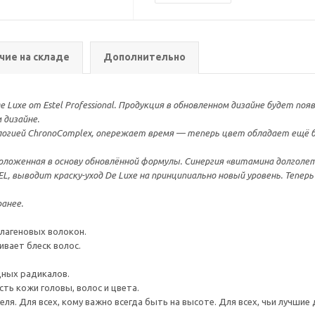
чие на складе
Дополнительно
 Luxe от Estel Professional. Продукция в обновленном дизайне будет по
 дизайне.
логией ChronoComplex, опережает время — теперь цвет обладает ещё 
оженная в основу обновлённой формулы. Синергия «витамина долголетия»
, выводит краску-уход De Luxe на принципиально новый уровень. Теперь
анее.
лагеновых волокон.
ивает блеск волос.
ных радикалов.
ть кожи головы, волос и цвета.
я. Для всех, кому важно всегда быть на высоте. Для всех, чьи лучшие 