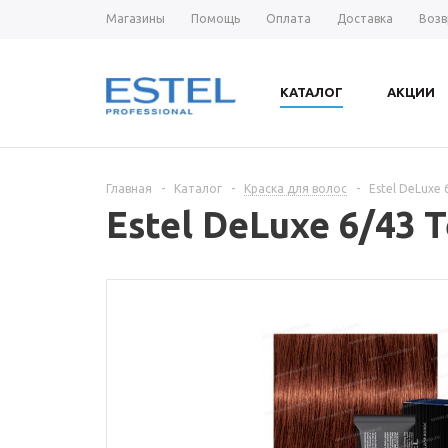
Магазины
Помощь
Оплата
Доставка
Возв
КАТАЛОГ
АКЦИИ
Главная
-
Каталог
-
Краска для волос
-
Estel DeLuxe
Estel DeLuxe 6/43