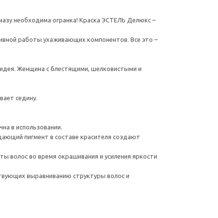
лмазу необходима огранка! Краска ЭСТЕЛЬ Делюкс –
тивной работы ухаживающих компонентов. Все это –
я идея. Женщина с блестящими, шелковистыми и
вает седину.
чна в использовании.
ерцающий пигмент в составе красителя создают
иты волос во время окрашивания и усиления яркости
ствующих выравниванию структуры волос и