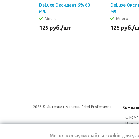
DeLuxe Оксидант 6% 60
DeLuxe Окси
мл.
мл.
Много
Много
125
руб.
/шт
125
руб.
/
2026 © Интернет-магазин Estel Professional
Компан
О комп
Новост
Сотруд
Мы используем файлы cookie для у
Магаз