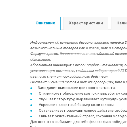
Описание
Характеристики
Нали
Информируем об изменении дизайна упаковок линейки De
возможно наличие товаров как в новом, так и в старом
Формула краски, дополненная антиоксидантной техно
обновление.
Абсолютная инновация: ChronoComplex—технология, пол
ухаживающем комплексе, созданном лабораторией ESTEL
цвета за счёт антиоксидантного действия.
Оксигенты смешиваются в тех же пропорциях, что и р
Замедляет вымывание цветового пигмента.
Стимулирует обновление клеток и выработку кол
Улучшает структуру, выравнивает кутикулу и усил
Укрепляет защитный барьер кожи головы.
Останавливает разрушительное действие свобод
Снимает окислительный стресс, сохраняя молодос
Для всех, кто выбирает для себя философию победител