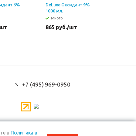
сидант 6%
DeLuxe Оксидант 9%
1000 мл.
Много
/шт
865
руб.
/шт
+7 (495) 969-0950
те в
Политика в