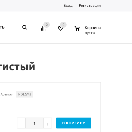
Вход
Регистрация
0
0
0
КТЫ
Корзина
пуста
отистый
Артикул
NDL6/43
В КОРЗИНУ