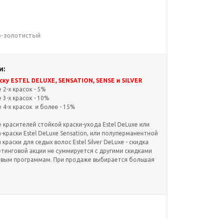
но-золотистый
и:
ку ESTEL DELUXE, SENSATION, SENSE и SILVER
2-х красок - 5%
3-х красок - 10%
4-х красок и более - 15%
красителей стойкой краски-ухода Estel DeLuxe или
краски Estel DeLuxe Sensation, или полуперманентной
и краски для седых волос Estel Silver DeLuxe - скидка
етинговой акции не суммируется с другими скидками
овым программам. При продаже выбирается большая