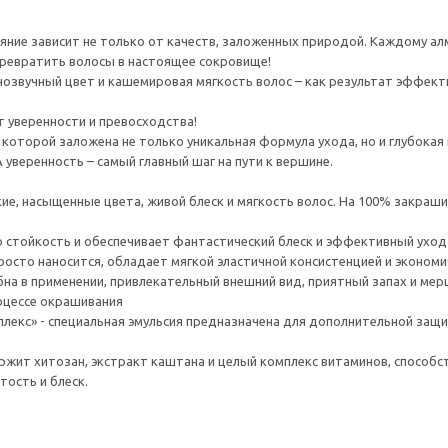
сияние зависит не только от качеств, заложенных природой. Каждому а
ревратить волосы в настоящее сокровище!
нозвучный цвет и кашемировая мягкость волос – как результат эффек
пт уверенности и превосходства!
в которой заложена не только уникальная формула ухода, но и глубока
 уверенность – самый главный шаг на пути к вершине.
ие, насыщенные цвета, живой блеск и мягкость волос. На 100% закраши
кую стойкость и обеспечивает фантастический блеск и эффективный уход
просто наносится, обладает мягкой эластичной консистенцией и экономи
обна в применении, привлекательный внешний вид, приятный запах и м
оцессе окрашивания
плекс» - специальная эмульсия предназначена для дополнительной защ
ержит хитозан, экстракт каштана и целый комплекс витаминов, способ
ость и блеск.