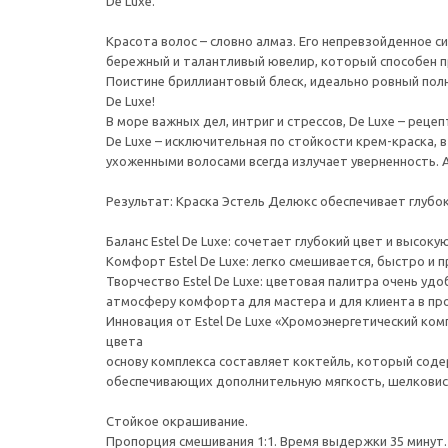
De Luxe.
Красота волос – словно алмаз. Его непревзойденное 
бережный и талантливый ювелир, который способен п
Поистине бриллиантовый блеск, идеально ровный пол
De Luxe!
В море важных дел, интриг и стрессов, De Luxe – реце
De Luxe – исключительная по стойкости крем-краска, 
ухоженными волосами всегда излучает уверненность. А
Результат: Краска Эстель Делюкс обеспечивает глубок
Баланс Estel De Luxe: сочетает глубокий цвет и высо
Комфорт Estel De Luxe: легко смешивается, быстро и 
Творчество Estel De Luxe: цветовая палитра очень уд
атмосферу комфорта для мастера и для клиента в пр
Инновация от Estel De Luxe «Хромоэнергетический ком
цвета
основу комплекса составляет коктейль, который сод
обеспечивающих дополнительную мягкость, шелковист
Стойкое окрашивание.
Пропорция смешивания 1:1. Время выдержки 35 минут.