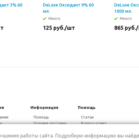
дант 3% 60
DeLuxe Оксидант 9% 60
DeLuxe Ок
мл.
1000 мл.
Много
Много
шт
125
руб.
/шт
865
руб.
ия
Информация
Помощь
ании
Помощь
Статьи
и
Условия доставки
Вопрос-ответ
ники
Гарантия на товар
Видео-ответ
лучшения работы сайта. Подробную информацию вы найде
ины
Дисконтная