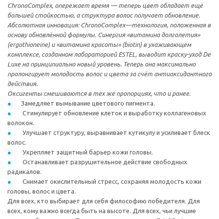
ChronoComplex, опережает время — теперь цвет обладает ещё
большей стойкостью, а структура волос получает обновление.
Абсолютная инновация: ChronoComplex—технология, положенная в
основу обновлённой формулы. Синергия «витамина долголетия»
(ergothioneine) и «витамина красоты» (biotin) в ухаживающем
комплексе, созданном лабораторией ESTEL, выводит краску-уход De
Luxe на принципиально новый уровень. Теперь она максимально
пролонгирует молодость волос и цвета за счёт антиоксидантного
действия.
Оксигенты смешиваются в тех же пропорциях, что и ранее.
Замедляет вымывание цветового пигмента.
Стимулирует обновление клеток и выработку коллагеновых
волокон.
Улучшает структуру, выравнивает кутикулу и усиливает блеск
волос.
Укрепляет защитный барьер кожи головы.
Останавливает разрушительное действие свободных
радикалов.
Снимает окислительный стресс, сохраняя молодость кожи
головы, волос и цвета.
Для всех, кто выбирает для себя философию победителя. Для
всех, кому важно всегда быть на высоте. Для всех, чьи лучшие