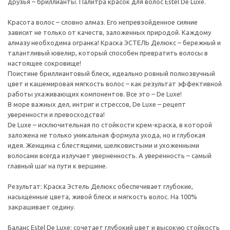
друзья – бриллианты. Палитра красок для волос Estel De Luxe.
Красота волос – словно алмаз. Его непревзойденное сияние
зависит не только от качеств, заложенных природой. Каждому
алмазу необходима огранка! Краска ЭСТЕЛЬ Делюкс – бережный и
талантливый ювелир, который способен превратить волосы в
настоящее сокровище!
Поистине бриллиантовый блеск, идеально ровный полнозвучный
цвет и кашемировая мягкость волос – как результат эффективной
работы ухаживающих компонентов. Все это – De Luxe!
В море важных дел, интриг и стрессов, De Luxe – рецепт
уверенности и превосходства!
De Luxe – исключительная по стойкости крем-краска, в которой
заложена не только уникальная формула ухода, но и глубокая
идея. Женщина с блестящими, шелковистыми и ухоженными
волосами всегда излучает уверненность. А уверенность – самый
главный шаг на пути к вершине.
Результат: Краска Эстель Делюкс обеспечивает глубокие,
насыщенные цвета, живой блеск и мягкость волос. На 100%
закрашивает седину.
Баланс Estel De Luxe: сочетает глубокий цвет и высокую стойкость