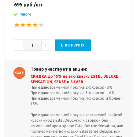
695
руб.
/шт
Много
В КОРЗИНУ
Товар участвует в акции:
СКИДКА до 15% на всю краску ESTEL DELUXE,
SENSATION, SENSE и SILVER
При единовременной покупке 2-х красок - 5%
При единовременной покупке 3-х красок - 10%
При единовременной покупке 4-х красок и более -
15%
При единовременной покупке красителей стойкой
краски-ухода Estel DeLuxe или стойкой без
аммиачной крем-краски Estel DeLuxe Sensation, или
полуперманентной краски Estel Sense DeLuxe, или
краски для седых волос Estel Silver DeLuxe - скидка