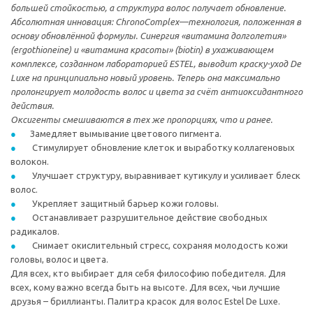
большей стойкостью, а структура волос получает обновление.
Абсолютная инновация: ChronoComplex—технология, положенная в
основу обновлённой формулы. Синергия «витамина долголетия»
(ergothioneine) и «витамина красоты» (biotin) в ухаживающем
комплексе, созданном лабораторией ESTEL, выводит краску-уход De
Luxe на принципиально новый уровень. Теперь она максимально
пролонгирует молодость волос и цвета за счёт антиоксидантного
действия.
Оксигенты смешиваются в тех же пропорциях, что и ранее.
Замедляет вымывание цветового пигмента.
Стимулирует обновление клеток и выработку коллагеновых
волокон.
Улучшает структуру, выравнивает кутикулу и усиливает блеск
волос.
Укрепляет защитный барьер кожи головы.
Останавливает разрушительное действие свободных
радикалов.
Снимает окислительный стресс, сохраняя молодость кожи
головы, волос и цвета.
Для всех, кто выбирает для себя философию победителя. Для
всех, кому важно всегда быть на высоте. Для всех, чьи лучшие
друзья – бриллианты. Палитра красок для волос Estel De Luxe.