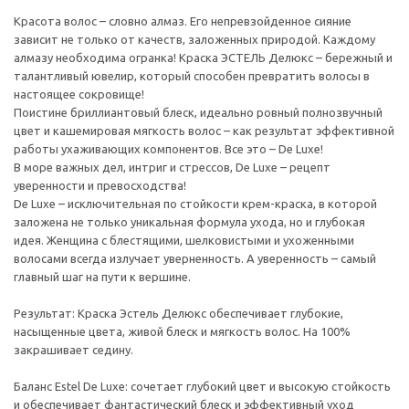
Красота волос – словно алмаз. Его непревзойденное сияние
зависит не только от качеств, заложенных природой. Каждому
алмазу необходима огранка! Краска ЭСТЕЛЬ Делюкс – бережный и
талантливый ювелир, который способен превратить волосы в
настоящее сокровище!
Поистине бриллиантовый блеск, идеально ровный полнозвучный
цвет и кашемировая мягкость волос – как результат эффективной
работы ухаживающих компонентов. Все это – De Luxe!
В море важных дел, интриг и стрессов, De Luxe – рецепт
уверенности и превосходства!
De Luxe – исключительная по стойкости крем-краска, в которой
заложена не только уникальная формула ухода, но и глубокая
идея. Женщина с блестящими, шелковистыми и ухоженными
волосами всегда излучает уверненность. А уверенность – самый
главный шаг на пути к вершине.
Результат: Краска Эстель Делюкс обеспечивает глубокие,
насыщенные цвета, живой блеск и мягкость волос. На 100%
закрашивает седину.
Баланс Estel De Luxe: сочетает глубокий цвет и высокую стойкость
и обеспечивает фантастический блеск и эффективный уход