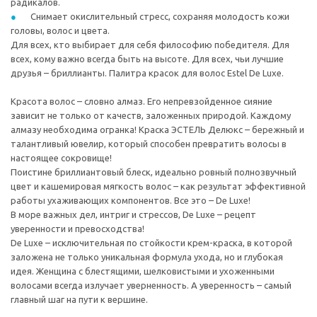
радикалов.
Снимает окислительный стресс, сохраняя молодость кожи
головы, волос и цвета.
Для всех, кто выбирает для себя философию победителя. Для
всех, кому важно всегда быть на высоте. Для всех, чьи лучшие
друзья – бриллианты. Палитра красок для волос Estel De Luxe.
Красота волос – словно алмаз. Его непревзойденное сияние
зависит не только от качеств, заложенных природой. Каждому
алмазу необходима огранка! Краска ЭСТЕЛЬ Делюкс – бережный и
талантливый ювелир, который способен превратить волосы в
настоящее сокровище!
Поистине бриллиантовый блеск, идеально ровный полнозвучный
цвет и кашемировая мягкость волос – как результат эффективной
работы ухаживающих компонентов. Все это – De Luxe!
В море важных дел, интриг и стрессов, De Luxe – рецепт
уверенности и превосходства!
De Luxe – исключительная по стойкости крем-краска, в которой
заложена не только уникальная формула ухода, но и глубокая
идея. Женщина с блестящими, шелковистыми и ухоженными
волосами всегда излучает уверненность. А уверенность – самый
главный шаг на пути к вершине.