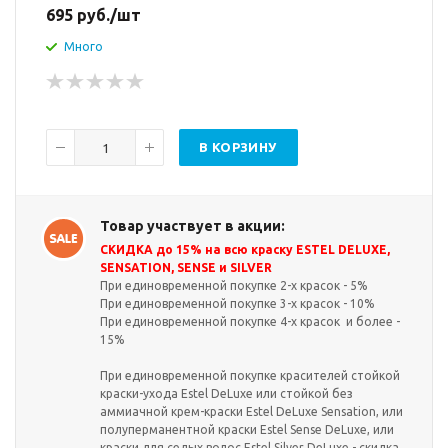
695
руб.
/шт
Много
В КОРЗИНУ
Товар участвует в акции:
СКИДКА до 15% на всю краску ESTEL DELUXE,
SENSATION, SENSE и SILVER
При единовременной покупке 2-х красок - 5%
При единовременной покупке 3-х красок - 10%
При единовременной покупке 4-х красок и более -
15%
При единовременной покупке красителей стойкой
краски-ухода Estel DeLuxe или стойкой без
аммиачной крем-краски Estel DeLuxe Sensation, или
полуперманентной краски Estel Sense DeLuxe, или
краски для седых волос Estel Silver DeLuxe - скидка