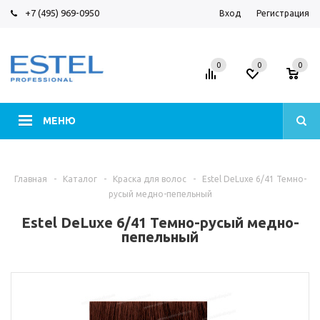
+7 (495) 969-0950
Вход
Регистрация
0
0
0
МЕНЮ
Главная
-
Каталог
-
Краска для волос
-
Estel DeLuxe 6/41 Темно-
русый медно-пепельный
Estel DeLuxe 6/41 Темно-русый медно-
пепельный