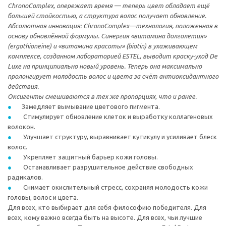
ChronoComplex, опережает время — теперь цвет обладает ещё
большей стойкостью, а структура волос получает обновление.
Абсолютная инновация: ChronoComplex—технология, положенная в
основу обновлённой формулы. Синергия «витамина долголетия»
(ergothioneine) и «витамина красоты» (biotin) в ухаживающем
комплексе, созданном лабораторией ESTEL, выводит краску-уход De
Luxe на принципиально новый уровень. Теперь она максимально
пролонгирует молодость волос и цвета за счёт антиоксидантного
действия.
Оксигенты смешиваются в тех же пропорциях, что и ранее.
Замедляет вымывание цветового пигмента.
Стимулирует обновление клеток и выработку коллагеновых
волокон.
Улучшает структуру, выравнивает кутикулу и усиливает блеск
волос.
Укрепляет защитный барьер кожи головы.
Останавливает разрушительное действие свободных
радикалов.
Снимает окислительный стресс, сохраняя молодость кожи
головы, волос и цвета.
Для всех, кто выбирает для себя философию победителя. Для
всех, кому важно всегда быть на высоте. Для всех, чьи лучшие