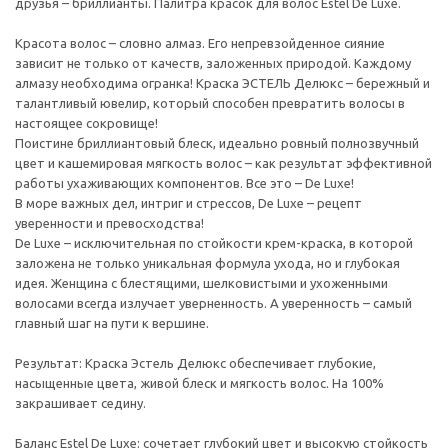
друзья – бриллианты. Палитра красок для волос Estel De Luxe.
Красота волос – словно алмаз. Его непревзойденное сияние
зависит не только от качеств, заложенных природой. Каждому
алмазу необходима огранка! Краска ЭСТЕЛЬ Делюкс – бережный и
талантливый ювелир, который способен превратить волосы в
настоящее сокровище!
Поистине бриллиантовый блеск, идеально ровный полнозвучный
цвет и кашемировая мягкость волос – как результат эффективной
работы ухаживающих компонентов. Все это – De Luxe!
В море важных дел, интриг и стрессов, De Luxe – рецепт
уверенности и превосходства!
De Luxe – исключительная по стойкости крем-краска, в которой
заложена не только уникальная формула ухода, но и глубокая
идея. Женщина с блестящими, шелковистыми и ухоженными
волосами всегда излучает уверненность. А уверенность – самый
главный шаг на пути к вершине.
Результат: Краска Эстель Делюкс обеспечивает глубокие,
насыщенные цвета, живой блеск и мягкость волос. На 100%
закрашивает седину.
Баланс Estel De Luxe: сочетает глубокий цвет и высокую стойкость