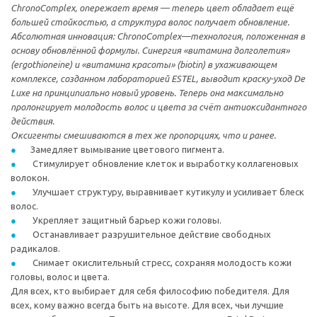
ChronoComplex, опережает время — теперь цвет обладает ещё
большей стойкостью, а структура волос получает обновление.
Абсолютная инновация: ChronoComplex—технология, положенная в
основу обновлённой формулы. Синергия «витамина долголетия»
(ergothioneine) и «витамина красоты» (biotin) в ухаживающем
комплексе, созданном лабораторией ESTEL, выводит краску-уход De
Luxe на принципиально новый уровень. Теперь она максимально
пролонгирует молодость волос и цвета за счёт антиоксидантного
действия.
Оксигенты смешиваются в тех же пропорциях, что и ранее.
Замедляет вымывание цветового пигмента.
Стимулирует обновление клеток и выработку коллагеновых
волокон.
Улучшает структуру, выравнивает кутикулу и усиливает блеск
волос.
Укрепляет защитный барьер кожи головы.
Останавливает разрушительное действие свободных
радикалов.
Снимает окислительный стресс, сохраняя молодость кожи
головы, волос и цвета.
Для всех, кто выбирает для себя философию победителя. Для
всех, кому важно всегда быть на высоте. Для всех, чьи лучшие