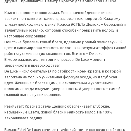
друзья – бриллианты. Палитра красок для волос Estel De Luxe.
Красота волос – словно алмаз. Его непревзойденное сияние
зависит не только от качеств, заложенных природой. Каждому
алмазу необходима огранка! Краска ЭСТЕЛЬ Делюкс – бережный и
талантливый ювелир, который способен превратить волосы в
настоящее сокровище!
Поистине бриллиантовый блеск, идеально ровный полнозвучный
цвет и кашемировая мягкость волос – как результат эффективной
работы ухаживающих компонентов. Все это – De Luxe!
В море важных дел, интриг и стрессов, De Luxe – рецепт
уверенности и превосходства!
De Luxe – исключительная по стойкости крем-краска, в которой
заложена не только уникальная формула ухода, но и глубокая
идея. Женщина с блестящими, шелковистыми и ухоженными
волосами всегда излучает уверненность. А уверенность – самый
главный шаг на пути к вершине.
Результат: Краска Эстель Делюкс обеспечивает глубокие,
насыщенные цвета, живой блеск и мягкость волос. На 100%
закрашивает седину.
Баланс Estel De Luxe: сочетает глубокий цвет и высокую стойкость